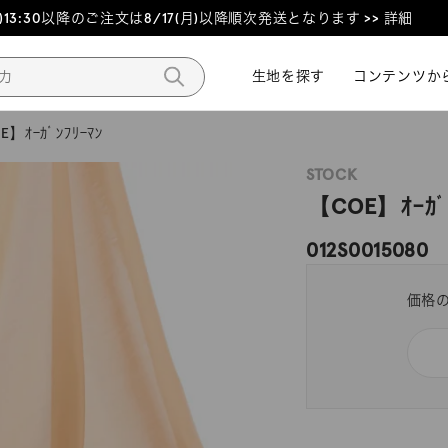
3:30以降のご注文は8/17(月)以降順次発送となります >> 詳細
生地を探す
生地を探す
コンテンツか
コンテンツか
E】ｵｰｶﾞﾝﾌﾘｰﾏﾝ
STOCK
【COE】ｵｰｶﾞ
012S0015080
価格