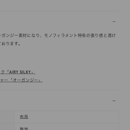
ーガンジー素材になり、モノフィラメント特有の張り感と透け
ております。
「AIRY SILKY」
チャー「オーガンジー」
布帛
無地