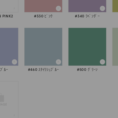
N PINK2
#330 ﾋﾟﾝｸ
#340 ﾗﾍﾞﾝﾀﾞｰ
 ﾌﾞﾙｰ
#460 ｽﾀｲﾘｼｭﾌﾞﾙｰ
#500 ｸﾞﾘｰﾝ