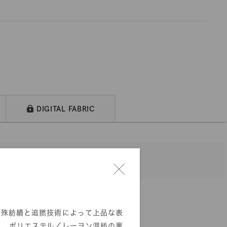
DIGITAL FABRIC
特殊紡績と追撚技術によって上品な表
た、ポリエステル／レーヨン混紡の裏