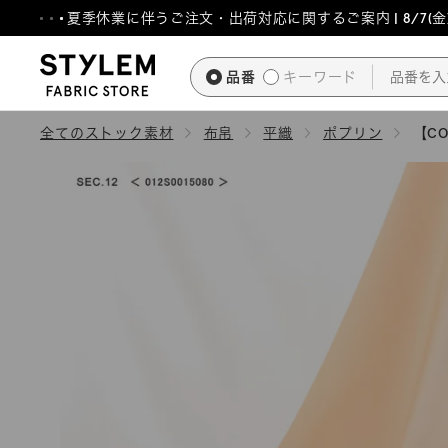
ス
夏季休業に伴うご注文・出荷対応に関するご案内 | 8/7(金)1
キ
ッ
品番
キーワード
プ
し
全てのストック素材
布帛
平織
ポプリン
【CO
て
コ
ン
テ
ン
ツ
に
移
動
す
る