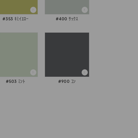
#353 ｷﾐｲｴﾛｰ
#400 ｻｯｸｽ
#503 ﾐﾝﾄ
#900 ｺﾝ