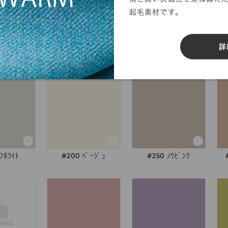
起毛素材です。
検索
詳
ｵﾌﾎﾜｲﾄ
#200 ﾍﾞｰｼﾞｭ
#250 ﾉｳﾋﾟﾝｸ