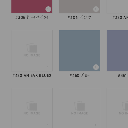
#305 ﾀﾞｰｸｱｶﾋﾟﾝｸ
#306 ピンク
#320 A
#420 AN SAX BLUE2
#450 ﾌﾞﾙｰ
#451