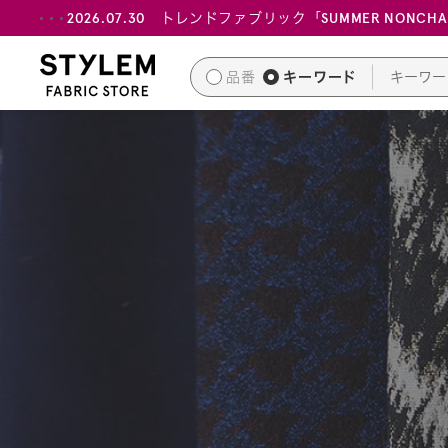
ス
2026.07.30 トレンドファブリック「SUMMER NONCH
キ
ッ
品番
キーワード
プ
し
て
コ
ン
テ
ン
ツ
に
移
動
す
る