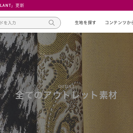
ALANT」更新
生地を探す
生地を探す
コンテンツか
コンテンツか
OUTLET
全てのアウトレット素材
新規会員登録・ロ