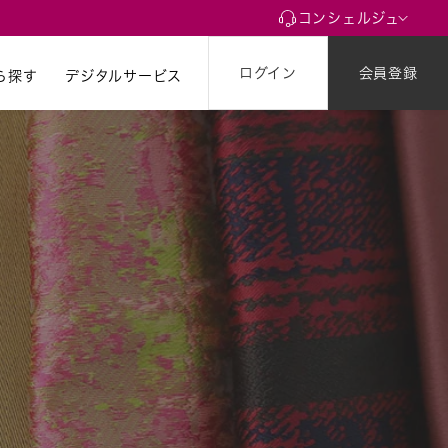
コンシェルジュ
ログイン
会員登録
ら探す
ら探す
デジタルサービス
グインをして