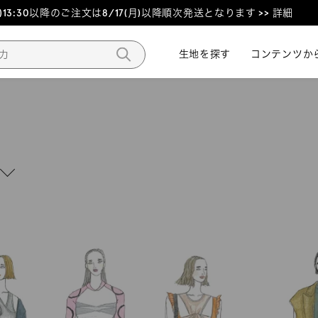
3:30以降のご注文は8/17(月)以降順次発送となります >> 詳細
生地を探す
生地を探す
コンテンツか
コンテンツか