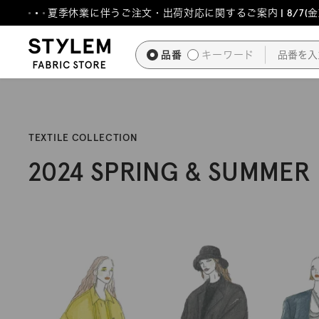
ス
夏季休業に伴うご注文・出荷対応に関するご案内 | 8/7(金)1
キ
ッ
品番
キーワード
プ
し
て
コ
TEXTILE COLLECTION
ン
テ
2024 SPRING & SUMMER
ン
ツ
に
移
動
す
る