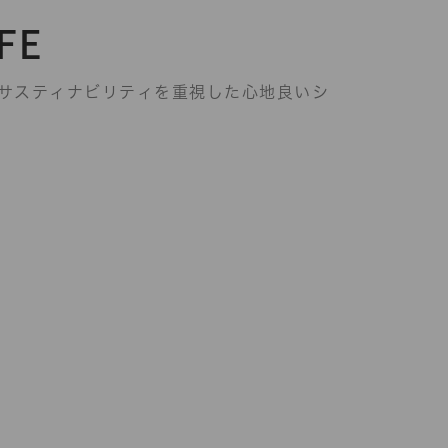
FE
サスティナビリティを
重視した心地良い
シ