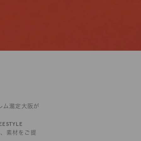
イレム瀧定大阪が
EESTYLE
ー、素材をご提