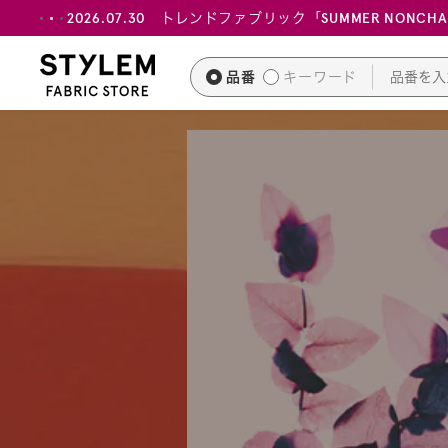
ス
2026.07.30 トレンドファブリック「SUMMER NONCH
キ
ッ
品番
キーワード
プ
し
て
コ
ン
テ
ン
ツ
に
移
動
す
る