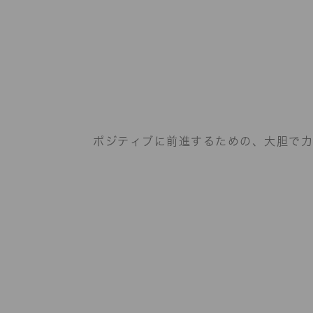
ポジティブに前進するための、
大胆で力