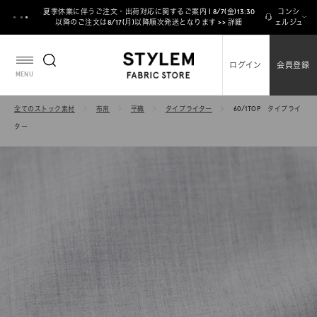
ス
夏季休業に伴うご注文・出荷対応に関するご案内 | 8/7(金)13:30
コンシ
キ
以降のご注文は8/17(月)以降順次発送となります >> 詳細
ェルジュ
ッ
プ
ログイン
会員登録
し
MENU
て
コ
全てのストック素材
布帛
平織
タイプライター
60/1TOP タイプライ
ン
ター
テ
ン
ツ
に
移
動
す
る