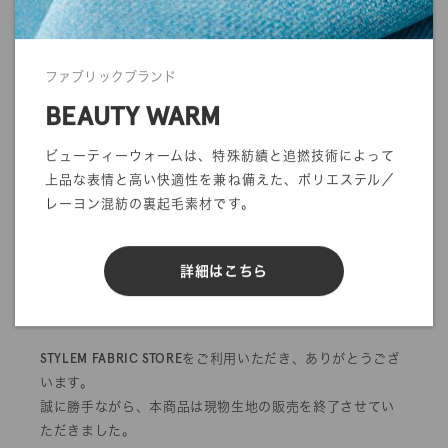
mカットオーダー
在庫／品質情報照会
ファブリックブランド
BEAUTY WARM
反物オーダー
サンプル帳依頼
ビューティーウォームは、特殊紡績と追撚技術によって
DIGITAL FABRIC
上品な表情と高い快適性を兼ね備えた、ポリエステル／
レーヨン混紡の裏起毛素材です。
詳細はこちら
販売終了のお知らせ
STYLEM FABRIC STOREをご利用いただき、ありがとうござ
います。
誠に勝手ながら、本商品は現物生地の販売を終了させてい
ただきました。