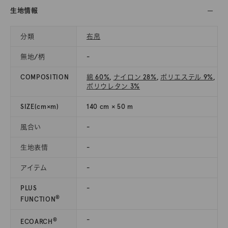
生地情報
分類
布帛
無地/柄
-
COMPOSITION
綿 60%
,
ナイロン 28%
,
ポリエステル 9%
,
ポリウレタン 3%
SIZE(cm×m)
140 cm × 50 m
風合い
-
生地表情
-
アイテム
-
PLUS
-
®
FUNCTION
-
®
ECOARCH