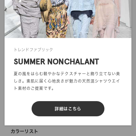
ご注文前に一度ご確認をお願いします。
>>
ご利用ガイド
トレンドファブリック
mカットオーダー
在庫／品質情報照会
SUMMER NONCHALANT
反物オーダー
サンプル帳依頼
夏の風をはらむ軽やかなテクスチャーと飾り立てない美
しさ。素肌に届く心地良さが魅力の天然混シャツウエイ
DIGITAL FABRIC
ト素材のご提案です。
詳細はこちら
在庫 / 品質情報照会
カラーリスト