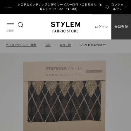
ス
システムメンテナンスに伴うサービス一時停止のお知らせ（8
コンシェ
キ
月6日(木) 18：00～19：00）
ルジュ
ッ
プ
ログイン
会員登録
し
MENU
て
コ
全てのアウトレット素材
布帛
変わり織
E/SALTAPLX/D0529
ン
テ
ン
ツ
に
移
動
す
る