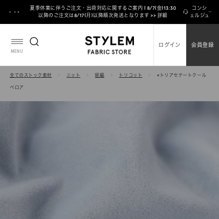
ス
夏季休業に伴うご注文・出荷対応に関するご案内 | 8/7(金)13:30
コンシ
キ
以降のご注文は8/17(月)以降順次発送となります >> 詳細
ェルジュ
ッ
プ
ログイン
会員登録
し
MENU
て
コ
全てのストック素材
ニット
経編
トリコット
×トリアセテートクール
ン
ベロア
テ
ン
ツ
に
移
動
す
る