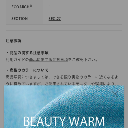
-
®
ECOARCH
SECTION
SEC.27
注意事項
・商品の関する注意事項
利用ガイドの
商品に関する注意事項
をご確認下さい。
・商品のカラーについて
商品写真につきましては、できる限り実物のカラーに近くなるよ
うに努めていますが、ご使用されているモニターや環境により、
実物と色の見え方が若干異なる場合がございます。
また、生地の質感や光沢感に関しましても、画面上で完全に再現
することができません。
ご注文の前にサンプル帳でのご確認をお勧めします。
・商品の発送について