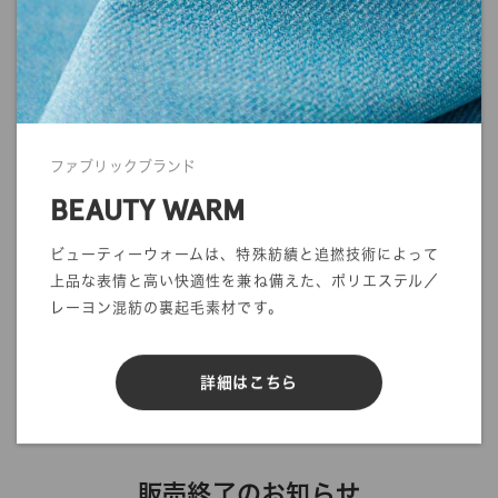
発送に関する注意事項を利用ガイドに記載しております。
ご注文前に一度ご確認をお願いします。
>>
ご利用ガイド
ファブリックブランド
BEAUTY WARM
mカットオーダー
在庫／品質情報照会
ビューティーウォームは、特殊紡績と追撚技術によって
上品な表情と高い快適性を兼ね備えた、ポリエステル／
反物オーダー
サンプル帳依頼
レーヨン混紡の裏起毛素材です。
DIGITAL FABRIC
詳細はこちら
販売終了のお知らせ