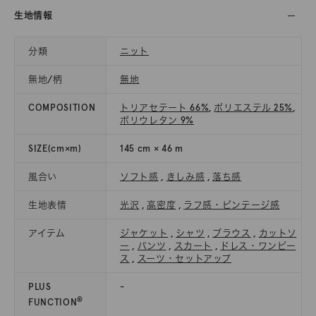
生地情報
分類
ニット
無地/柄
無地
COMPOSITION
トリアセテート 66%
,
ポリエステル 25%
,
ポリウレタン 9%
SIZE(cm×m)
145 cm × 46 m
風合い
ソフト感
,
きしみ感
,
落ち感
生地表情
光沢
,
高密度
,
ラフ感・ビンテージ感
アイテム
ジャケット
,
シャツ
,
ブラウス
,
カットソ
ー
,
パンツ
,
スカート
,
ドレス・ワンピー
ス
,
スーツ・セットアップ
PLUS
-
®
FUNCTION