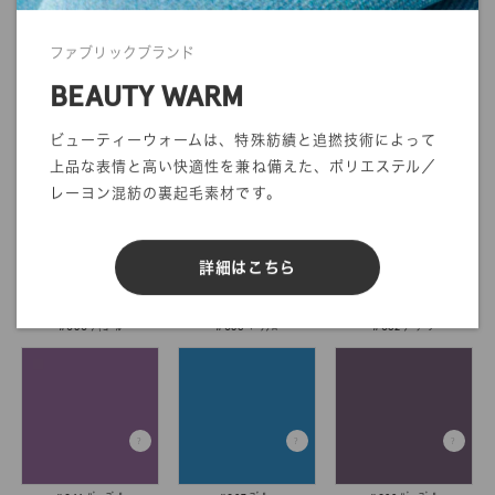
ファブリックブランド
BEAUTY WARM
ビューティーウォームは、特殊紡績と追撚技術によって
#041 ｱｶ
#042 ﾍﾞｰｼﾞｭ
#047 ｺｹﾞﾁｬ
上品な表情と高い快適性を兼ね備えた、ポリエステル／
レーヨン混紡の裏起毛素材です。
詳細はこちら
#050 ﾁｬｺｰﾙ
#056 ﾍﾞﾂｸﾛ
#062 ｸﾞﾘｰﾝ