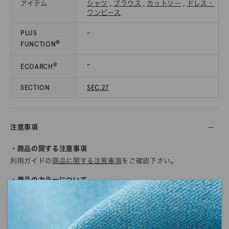
アイテム
シャツ
,
ブラウス
,
カットソー
,
ドレス・
ワンピース
PLUS
-
®
FUNCTION
-
®
ECOARCH
SECTION
SEC.27
注意事項
・商品の関する注意事項
利用ガイドの
商品に関する注意事項
をご確認下さい。
・商品のカラーについて
商品写真につきましては、できる限り実物のカラーに近くなるよ
うに努めていますが、ご使用されているモニターや環境により、
実物と色の見え方が若干異なる場合がございます。
また、生地の質感や光沢感に関しましても、画面上で完全に再現