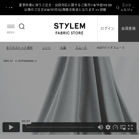
ス
夏季休業に伴うご注文・出荷対応に関するご案内 | 8/7(金)13:30
コンシ
キ
以降のご注文は8/17(月)以降順次発送となります >> 詳細
ェルジュ
ッ
プ
ログイン
会員登録
し
MENU
て
コ
全てのストック素材
ニット
丸編
スムース
×60/1バイオスムース
ン
テ
ン
ツ
に
移
動
す
る