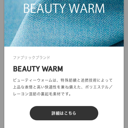
することができません。
ご注文の前にサンプル帳でのご確認をお勧めします。
・商品の発送について
発送に関する注意事項を利用ガイドに記載しております。
ご注文前に一度ご確認をお願いします。
>>
ご利用ガイド
ファブリックブランド
BEAUTY WARM
ビューティーウォームは、特殊紡績と追撚技術によって
上品な表情と高い快適性を兼ね備えた、ポリエステル／
mカットオーダー
在庫／品質情報照会
レーヨン混紡の裏起毛素材です。
反物オーダー
サンプル帳依頼
詳細はこちら
DIGITAL FABRIC