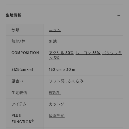
生地情報
分類
ニット
無地/柄
無地
COMPOSITION
アクリル 60%
,
レーヨン 35%
,
ポリウレタ
ン 5%
SIZE(cm×m)
150 cm × 30 m
風合い
ソフト感
,
ふくらみ
生地表情
微起毛
アイテム
カットソー
PLUS
吸湿発熱
®
FUNCTION