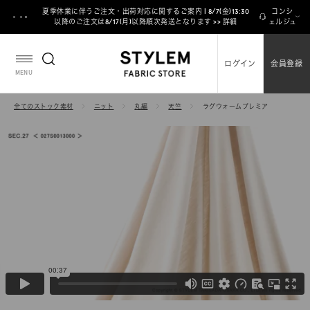
ス
夏季休業に伴うご注文・出荷対応に関するご案内 | 8/7(金)13:30
コンシ
キ
以降のご注文は8/17(月)以降順次発送となります >> 詳細
ェルジュ
ッ
プ
ログイン
会員登録
し
MENU
て
コ
全てのストック素材
ニット
丸編
天竺
ラグウォームプレミア
ン
テ
ン
ツ
に
移
動
す
る