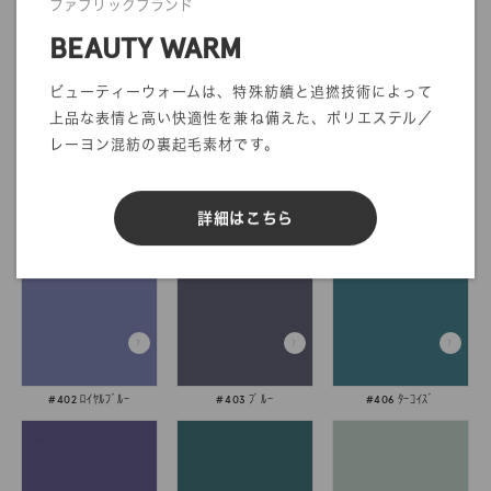
ファブリックブランド
BEAUTY WARM
#310 ｺｲﾋﾟﾝｸF
#350 ｲｴﾛｰ
#354 ｷﾐﾄﾞﾘ
ビューティーウォームは、特殊紡績と追撚技術によって
上品な表情と高い快適性を兼ね備えた、ポリエステル／
レーヨン混紡の裏起毛素材です。
詳細はこちら
#355 Hｵﾚﾝｼﾞ
#370 ﾋﾟﾝｸ
#401 ｳｽﾌﾞﾙｰG
#402 ﾛｲﾔﾙﾌﾞﾙｰ
#403 ﾌﾞﾙｰ
#406 ﾀｰｺｲｽﾞ