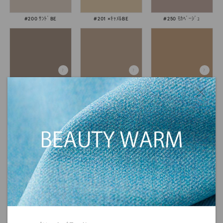
#200 ｻﾝﾄﾞBE
#201 ×ｷｬﾒﾙBE
#250 ﾓｶﾍﾞｰｼﾞｭ
#251 ﾓｶ
#252 ｵｳﾄﾞ
#255 ｷｬﾒﾙI
#302 ｳﾞｨﾋﾟﾝｸ
#304 ﾋﾟﾝｸ
#306 ﾋﾟﾝｸ