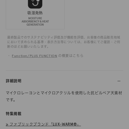
吸湿発熱
MOISTURE
ABSORBENCY & HEAT
GENERATION
最終製品でのサステナビリティ評価及び機能性評価、お客様の商品販売地域
において求められる基準・表示方法等については、お客様にてご確認・ご判
断のほどお願いいたします。
・
Function/PLUS FUNCTION
の概要はこちら
詳細説明
マイクロレーヨンとマイクロアクリルを使用した抗ピルベア天素材
です。
特集掲載
≫ ファブリックブランド「LUX-WARM®」