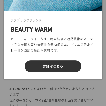
ファブリックブランド
mカットオーダー
在庫／品質情報照会
BEAUTY WARM
反物オーダー
サンプル帳依頼
ビューティーウォームは、特殊紡績と追撚技術によって
上品な表情と高い快適性を兼ね備えた、ポリエステル／
DIGITAL FABRIC
レーヨン混紡の裏起毛素材です。
詳細はこちら
販売終了のお知らせ
STYLEM FABRIC STOREをご利用いただき、ありがとうござ
います。
誠に勝手ながら、本商品は現物生地の販売を終了させてい
ただきました。