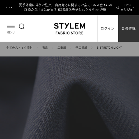
ス
夏季休業に伴うご注文・出荷対応に関するご案内 | 8/7(金)13:30
コンシ
キ
以降のご注文は8/17(月)以降順次発送となります >> 詳細
ェルジュ
ッ
プ
ログイン
会員登録
し
MENU
て
コ
全てのストック素材
布帛
二重織
平二重織
BISTRETCH LIGHT
ン
テ
ン
ツ
に
移
動
す
る