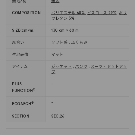
無地/柄
無地
COMPOSITION
ポリエステル 68%
,
ビスコース 29%
,
ポリ
ウレタン 3%
SIZE(cm×m)
130 cm × 60 m
風合い
ソフト感
,
ふくらみ
生地表情
マット
アイテム
ジャケット
,
パンツ
,
スーツ・セットアッ
プ
PLUS
-
®
FUNCTION
-
®
ECOARCH
SECTION
SEC.26