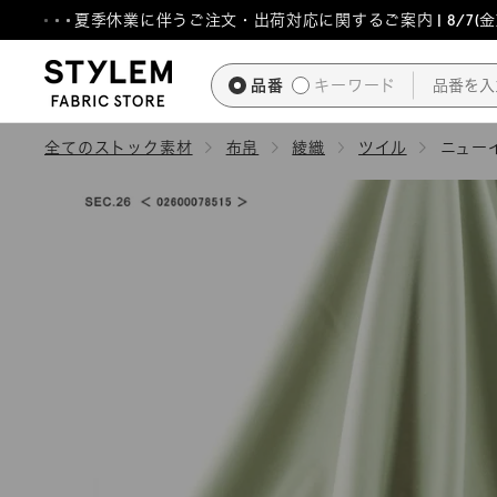
ス
夏季休業に伴うご注文・出荷対応に関するご案内 | 8/7(金)1
キ
ッ
品番
キーワード
プ
し
全てのストック素材
布帛
綾織
ツイル
ニュー
て
コ
ン
テ
ン
ツ
に
移
動
す
る