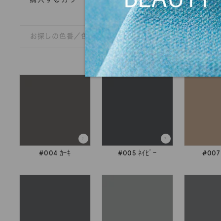
#004 ｶｰｷ
#005 ﾈｲﾋﾞｰ
#007