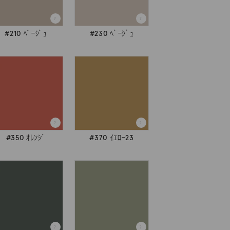
#210 ﾍﾞｰｼﾞｭ
#230 ﾍﾞｰｼﾞｭ
#350 ｵﾚﾝｼﾞ
#370 ｲｴﾛｰ23