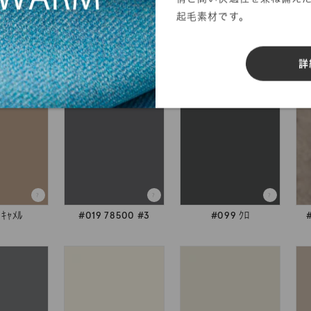
起毛素材です。
検索
詳
 ｷｬﾒﾙ
#019 78500 #3
#099 ｸﾛ