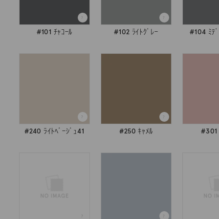
#101 ﾁｬｺｰﾙ
#102 ﾗｲﾄｸﾞﾚｰ
#104 ﾐﾃ
#240 ﾗｲﾄﾍﾞｰｼﾞｭ41
#250 ｷｬﾒﾙ
#301