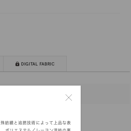
DIGITAL FABRIC
特殊紡績と追撚技術によって上品な表
た、ポリエステル／レーヨン混紡の裏