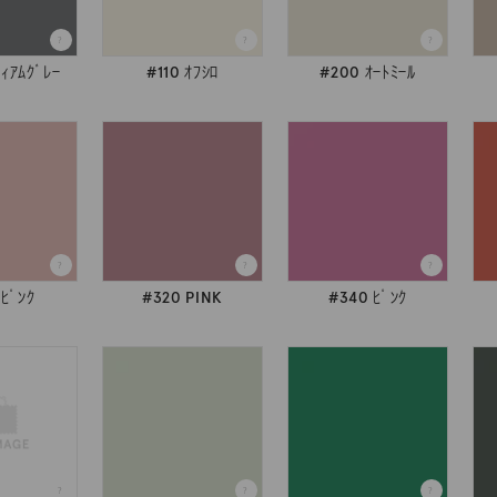
ﾞｨｱﾑｸﾞﾚｰ
#110 ｵﾌｼﾛ
#200 ｵｰﾄﾐｰﾙ
 ﾋﾟﾝｸ
#320 PINK
#340 ﾋﾟﾝｸ