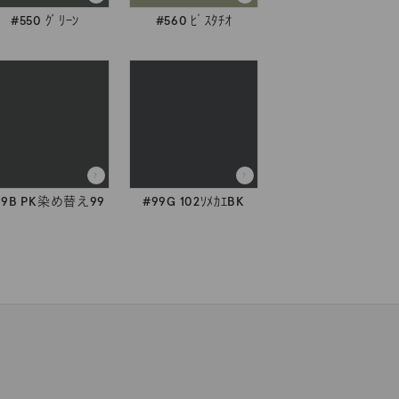
#550 ｸﾞﾘｰﾝ
#560 ﾋﾟｽﾀﾁｵ
99B PK染め替え99
#99G 102ｿﾒｶｴBK