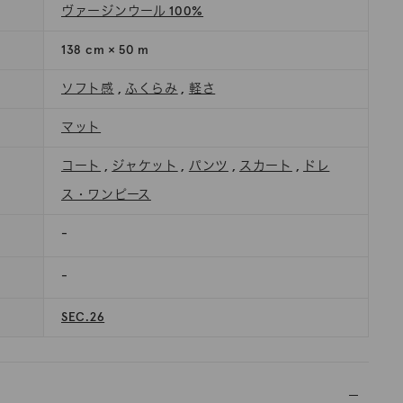
ヴァージンウール 100%
138 cm × 50 m
ソフト感
,
ふくらみ
,
軽さ
マット
コート
,
ジャケット
,
パンツ
,
スカート
,
ドレ
ス・ワンピース
-
-
SEC.26