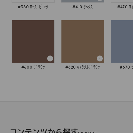
#380 ﾛｰｽﾞﾋﾟﾝｸ
#410 ｻｯｸｽ
#470 ﾛ
#600 ﾌﾞﾗｳﾝ
#620 ｷｬﾗﾒﾙﾌﾞﾗｳﾝ
#670 
コンテンツから探す