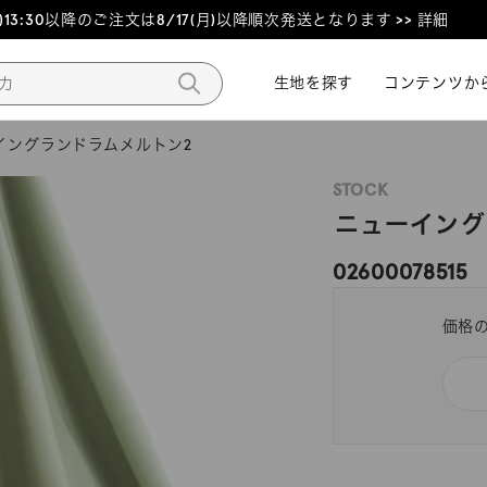
3:30以降のご注文は8/17(月)以降順次発送となります >> 詳細
生地を探す
生地を探す
コンテンツか
コンテンツか
イングランドラムメルトン2
STOCK
ニューイング
02600078515
価格