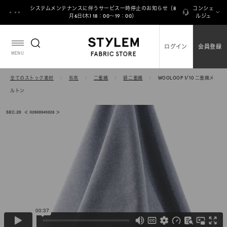
ス
システムメンテナンスに伴うサービス一時停止のお知らせ（8
コンシェ
キ
月6日(木) 18：00～19：00）
ルジュ
ッ
プ
ログイン
会員登録
し
MENU
て
コ
全てのストック素材
布帛
二重織
経二重織
WOOLOOP 1/10 二重織メ
ン
ルトン
テ
ン
ツ
に
移
動
す
る