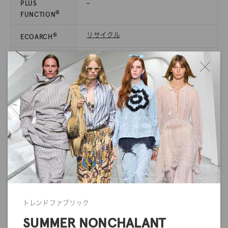
PLUS
-
®
FUNCTION
リサイクル
®
ECOARCH
SECTION
SEC.26
注意事項
・商品の関する注意事項
利用ガイドの
商品に関する注意事項
をご確認下さい。
・商品のカラーについて
商品写真につきましては、できる限り実物のカラーに近くなるよ
うに努めていますが、ご使用されているモニターや環境により、
実物と色の見え方が若干異なる場合がございます。
また、生地の質感や光沢感に関しましても、画面上で完全に再現
トレンドファブリック
することができません。
SUMMER NONCHALANT
ご注文の前にサンプル帳でのご確認をお勧めします。