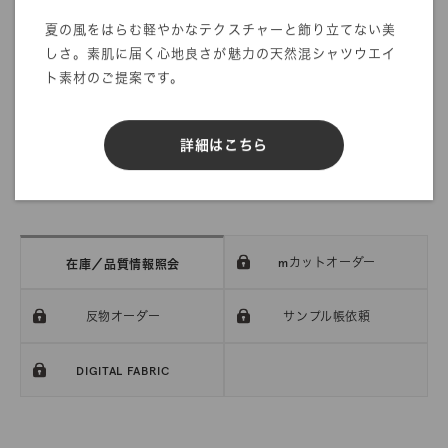
夏の風をはらむ軽やかなテクスチャーと飾り立てない美
・商品の発送について
しさ。素肌に届く心地良さが魅力の天然混シャツウエイ
発送に関する注意事項を利用ガイドに記載しております。
ト素材のご提案です。
ご注文前に一度ご確認をお願いします。
>>
ご利用ガイド
詳細はこちら
mカットオーダー
在庫／品質情報照会
反物オーダー
サンプル帳依頼
DIGITAL FABRIC