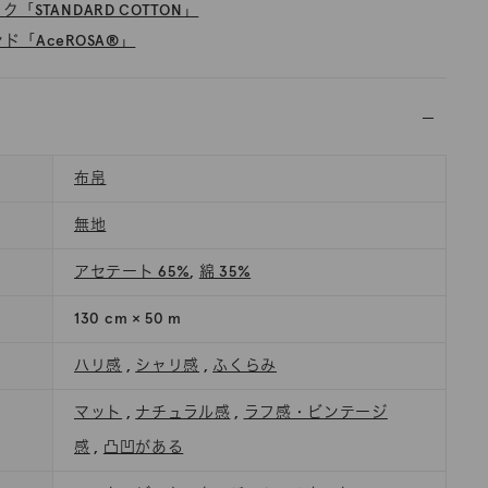
「STANDARD COTTON」
ド「AceROSA®」
布帛
無地
アセテート 65%
,
綿 35%
130 cm × 50 m
ハリ感
,
シャリ感
,
ふくらみ
マット
,
ナチュラル感
,
ラフ感・ビンテージ
感
,
凸凹がある