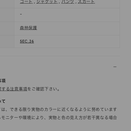
コート
,
ジャケット
,
パンツ
,
スカート
-
森林保護
SEC.26
事項
関する注意事項
をご確認下さい。
いて
ては、できる限り実物のカラーに近くなるように努めています
るモニターや環境により、実物と色の見え方が若干異なる場合