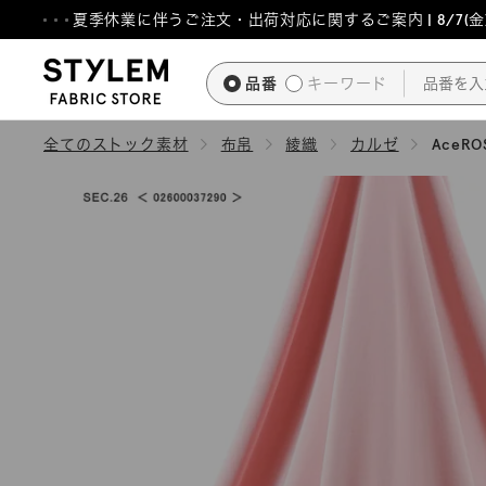
ス
夏季休業に伴うご注文・出荷対応に関するご案内 | 8/7(金)1
キ
ッ
品番
キーワード
プ
し
全てのストック素材
布帛
綾織
カルゼ
AceROS
て
コ
ン
テ
ン
ツ
に
移
動
す
る