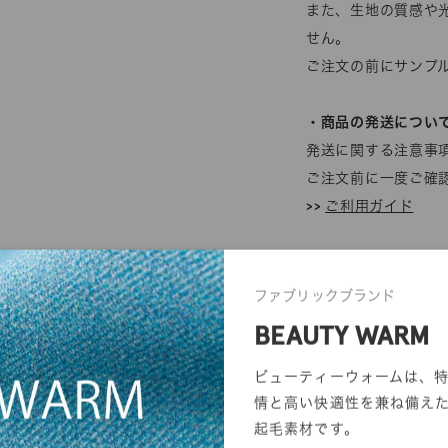
また、生地の質感や
せん。
ご注文の前にサンプ
・商品の発送につい
発送に関する注意事
ご注文前に一度ご確
>>
ご利用ガイド
ファブリックブランド
BEAUTY WARM
ビューティーウォームは、
情と高い快適性を兼ね備え
起毛素材です。