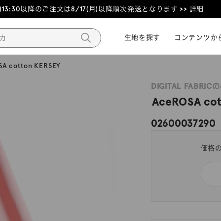
3:30以降のご注文は8/17(月)以降順次発送となります >> 詳細
生地を探す
生地を探す
コンテンツか
コンテンツか
A cotton KERSEY
DIGITAL FABRIC
AceROSA cot
02600037290
価格