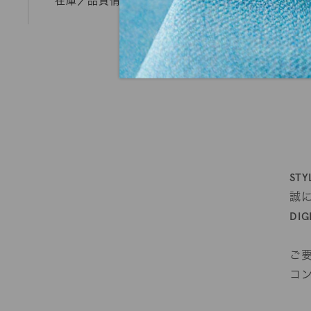
在庫／品質情報照会
mカットオーダー
ST
誠
DI
ご
コ