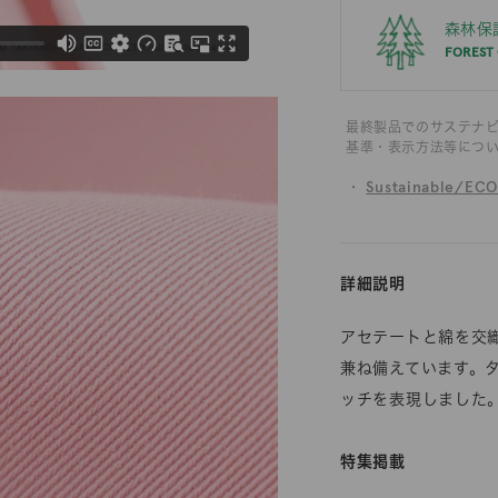
森林保
FOREST
最終製品でのサステナ
基準・表示方法等につ
・
Sustainable/EC
詳細説明
アセテートと綿を交
兼ね備えています。
ッチを表現しました
特集掲載