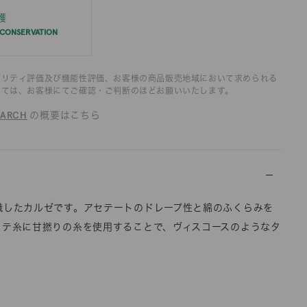
護
 CONSERVATION
ビリティ評価及び機能性評価、お客様の商品販売地域において求められる
いては、お客様にてご確認・ご判断のほどお願いいたします。
OARCH
の概要はこちら
織したカルゼです。アセテートのドレープ性と綿のふくらみを
タテ糸に甘撚りの糸を使用することで、ヴィスコースのようなタ
。