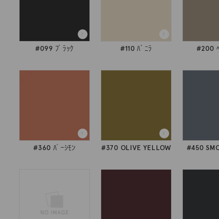
#099 ﾌﾞﾗｯｸ
#110 ﾊﾞﾆﾗ
#200 
#360 ﾊﾟｰｼﾓﾝ
#370 OLIVE YELLOW
#450 SM