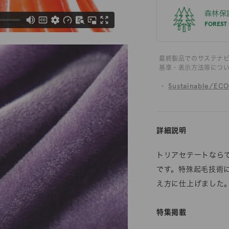
森林保
FOREST
最終製品でのサステナ
基準・表示方法等につ
・
Sustainable/EC
詳細説明
トリアセテートなら
です。特殊起毛技術
え方に仕上げました
特集掲載