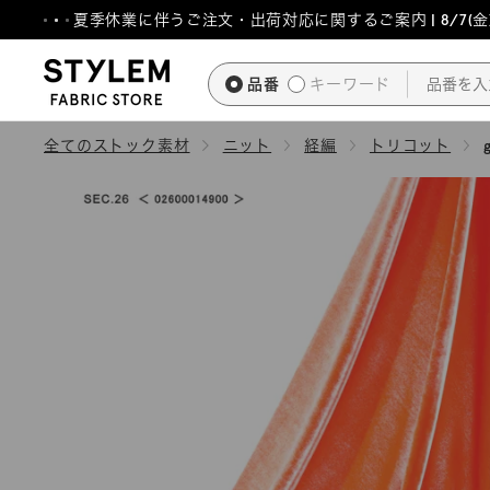
ス
夏季休業に伴うご注文・出荷対応に関するご案内 | 8/7(金)1
キ
ッ
品番
キーワード
プ
し
全てのストック素材
ニット
経編
トリコット
て
コ
ン
テ
ン
ツ
に
移
動
す
る