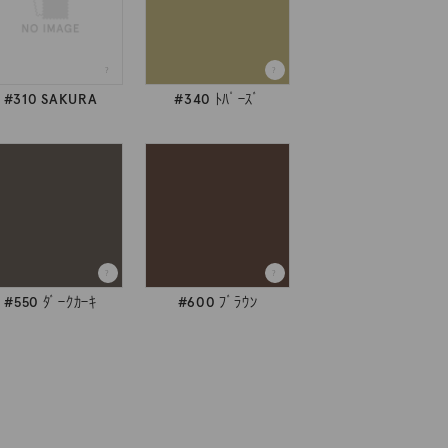
#310 SAKURA
#340 ﾄﾊﾟｰｽﾞ
#550 ﾀﾞｰｸｶｰｷ
#600 ﾌﾞﾗｳﾝ