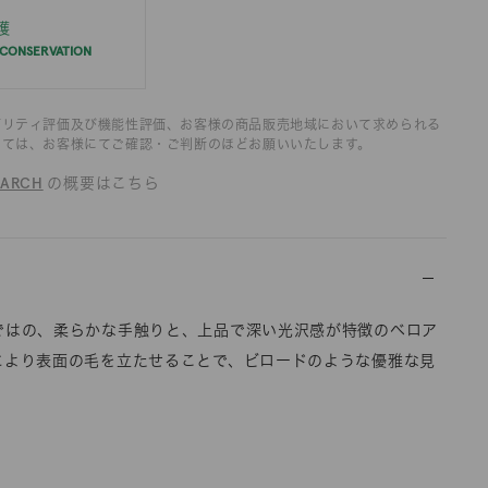
護
 CONSERVATION
ビリティ評価及び機能性評価、お客様の商品販売地域において求められる
いては、お客様にてご確認・ご判断のほどお願いいたします。
OARCH
の概要はこちら
ではの、柔らかな手触りと、上品で深い光沢感が特徴のベロア
により表面の毛を立たせることで、ビロードのような優雅な見
。