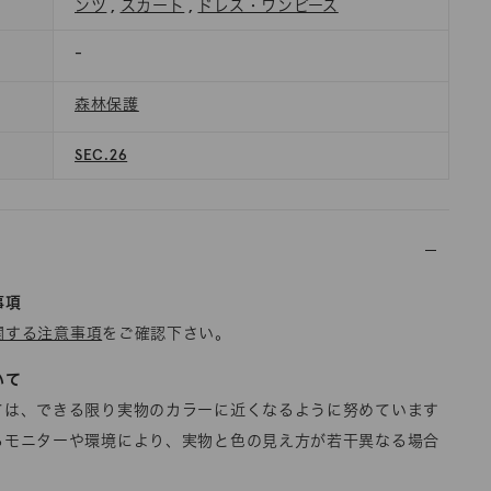
ンツ
,
スカート
,
ドレス・ワンピース
-
森林保護
SEC.26
事項
関する注意事項
をご確認下さい。
いて
ては、できる限り実物のカラーに近くなるように努めています
るモニターや環境により、実物と色の見え方が若干異なる場合