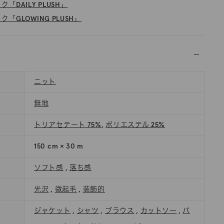
「DAILY PLUSH」
「GLOWING PLUSH」
ニット
無地
トリアセテート 75%
,
ポリエステル 25%
150 cm × 30 m
ソフト感
,
落ち感
光沢
,
微起毛
,
装飾的
ジャケット
,
シャツ
,
ブラウス
,
カットソー
,
パ