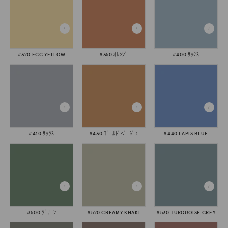
#320 EGG YELLOW
#350 ｵﾚﾝｼﾞ
#400 ｻｯｸｽ
#410 ｻｯｸｽ
#430 ｺﾞｰﾙﾄﾞﾍﾞｰｼﾞｭ
#440 LAPIS BLUE
#500 ｸﾞﾘｰﾝ
#520 CREAMY KHAKI
#530 TURQUOISE GREY