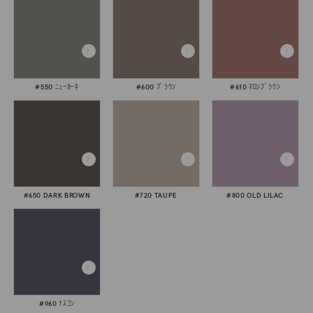
#550 ﾆｭｰｶｰｷ
#600 ﾌﾞﾗｳﾝ
#610 ﾏﾛﾝﾌﾞﾗｳﾝ
#650 DARK BROWN
#720 TAUPE
#800 OLD LILAC
#960 ﾅｽｺﾝ