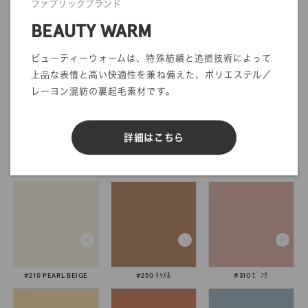
ファブリックブランド
検索
BEAUTY WARM
ビューティーウォームは、特殊紡績と追撚技術によって
上品な表情と高い快適性を兼ね備えた、ポリエステル／
レーヨン混紡の裏起毛素材です。
詳細はこちら
#011 ｵﾌｼﾛ
#099 ﾌﾞﾗｯｸ
#200 ﾍﾞｰｼﾞｭ
#210 PEARL BEIGE
#250 ｷｬﾒﾙ
#310 ﾋﾟﾝｸ