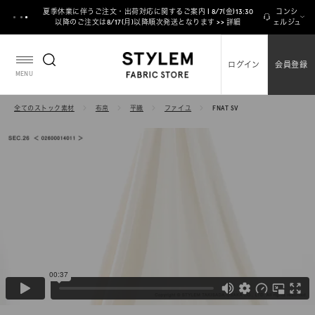
ス
夏季休業に伴うご注文・出荷対応に関するご案内 | 8/7(金)13:30
コンシ
キ
以降のご注文は8/17(月)以降順次発送となります >> 詳細
ェルジュ
ッ
プ
ログイン
会員登録
し
MENU
て
コ
全てのストック素材
布帛
平織
ファイユ
FNAT SV
ン
テ
ン
ツ
に
移
動
す
る