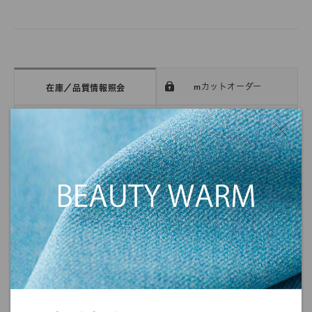
mカットオーダー
在庫／品質情報照会
反物オーダー
サンプル帳依頼
DIGITAL FABRIC
在庫 / 品質情報照会
カラーリスト
購入するカラーを選択してください