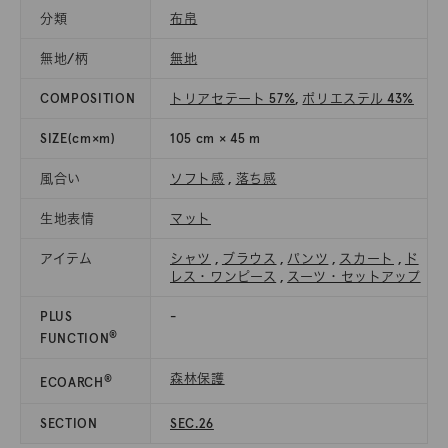
分類
布帛
無地/柄
無地
COMPOSITION
トリアセテート 57%
,
ポリエステル 43%
SIZE(cm×m)
105 cm × 45 m
風合い
ソフト感
,
落ち感
生地表情
マット
アイテム
シャツ
,
ブラウス
,
パンツ
,
スカート
,
ド
レス・ワンピース
,
スーツ・セットアップ
PLUS
-
®
FUNCTION
森林保護
®
ECOARCH
SECTION
SEC.26