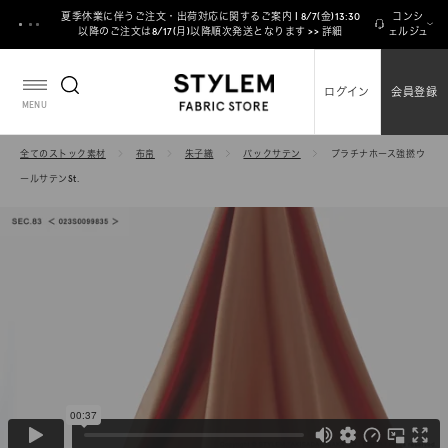
ス
夏季休業に伴うご注文・出荷対応に関するご案内 | 8/7(金)13:30
コンシ
キ
以降のご注文は8/17(月)以降順次発送となります >> 詳細
ェルジュ
ッ
プ
ログイン
会員登録
し
MENU
て
コ
全てのストック素材
布帛
朱子織
バックサテン
プラチナホース強撚ウ
ン
ールサテンSt.
テ
ン
ツ
に
移
動
す
る