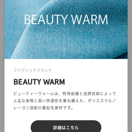
商品写真につきましては、できる限り実物のカラーに近くなるよ
うに努めていますが、ご使用されているモニターや環境により、
実物と色の見え方が若干異なる場合がございます。
また、生地の質感や光沢感に関しましても、画面上で完全に再現
することができません。
ご注文の前にサンプル帳でのご確認をお勧めします。
・商品の発送について
発送に関する注意事項を利用ガイドに記載しております。
ご注文前に一度ご確認をお願いします。
ファブリックブランド
>>
ご利用ガイド
BEAUTY WARM
ビューティーウォームは、特殊紡績と追撚技術によって
上品な表情と高い快適性を兼ね備えた、ポリエステル／
レーヨン混紡の裏起毛素材です。
mカットオーダー
在庫／品質情報照会
詳細はこちら
反物オーダー
サンプル帳依頼