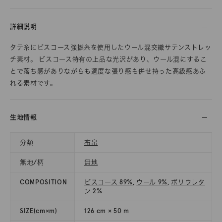
詳細説明
タテ糸にビスコース強撚糸を使用したウール混交織サテンストレッ
チ素材。 ビスコース特有の上品な光沢があり、ウール混にするこ
とで落ち感がありながらも適度な張り感も併せ持った高級感あふ
れる素材です。
生地情報
分類
布帛
無地/柄
無地
COMPOSITION
ビスコース 89%
,
ウール 9%
,
ポリウレタ
ン 2%
SIZE(cm×m)
126 cm × 50 m