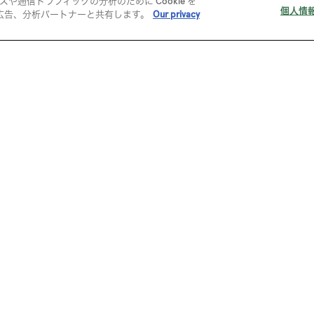
通信トラフィックの分析のために Cookie を
個人情
広告、分析パートナーと共有します。
Our privacy
タイル
スタイレムの衣料用生地機能性評
デジタルサービス
サポート
3Dサービス
ご利用ガイド
DIGITAL FABRIC®
FAQ
ー
会員登録
ご注文・ご購
お支払い
配送
返品・交換