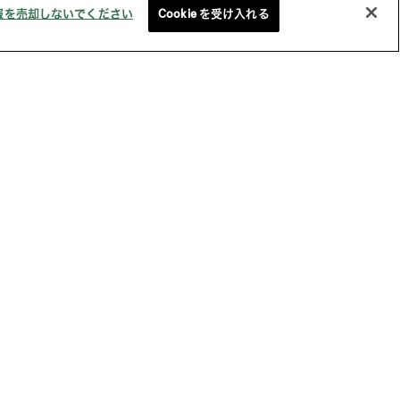
報を売却しないでください
Cookie を受け入れる
価基準を満たした機能素材
About STYLEM
会社概要
ショールーム
インフォメーション
入方法
お問い合わせ
規約
サービス利用規約
プライバシーポリシー
特定商取引法に基づく表記
他社所有商標に関する表示