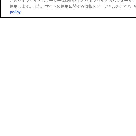
このウェブサイトはユーザー体験の向上とウェブサイトのパフォーマンスや
使用します。また、サイトの使用に関する情報をソーシャルメディア、
環境や社会に配慮したテキス
policy
生地を探す
コンテンツから探す
ストック
全て
全てのストック素材
シーズンコンセプト
サステナブル素材 / ECOARCH®
スペシャルフィーチャ
機能性素材 / PLUS FUNCTION®
トレンドファブリック
アウトレット
ファブリックブランド
全てのアウトレット素材
急上昇ランキング
EDIZIONE LIMITATA
おすすめ