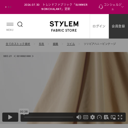
ス
2026.07.30 トレンドファブリック「SUMMER
コンシェルジ
キ
NONCHALANT」更新
ュ
ッ
プ
ログイン
会員登録
し
MENU
て
コ
全てのストック素材
布帛
綾織
ツイル
ソリビアハニービンテージ
ン
テ
ン
ツ
に
移
動
す
る