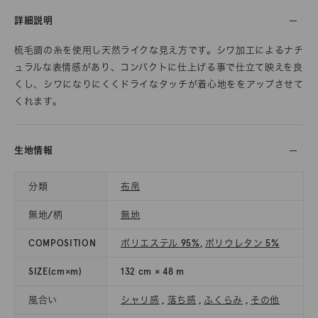
詳細説明
梳毛調の糸を使用し天然ライクな見え方です。シワ加工によるナチ
ュラルな表情感があり、コンパクトに仕上げる事で仕立て映えを良
くし、シワになりにくくドライなタッチが着心地ををアップさせて
くれます。
生地情報
分類
布帛
無地/柄
無地
COMPOSITION
ポリエステル 95%
,
ポリウレタン 5%
SIZE(cm×m)
132 cm × 48 m
風合い
シャリ感
,
落ち感
,
ふくらみ
,
その他