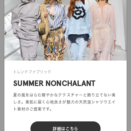
商品写真につきましては、できる限り実物のカラーに近くなるよ
うに努めていますが、ご使用されているモニターや環境により、
実物と色の見え方が若干異なる場合がございます。
また、生地の質感や光沢感に関しましても、画面上で完全に再現
することができません。
ご注文の前にサンプル帳でのご確認をお勧めします。
・商品の発送について
発送に関する注意事項を利用ガイドに記載しております。
ご注文前に一度ご確認をお願いします。
トレンドファブリック
>>
ご利用ガイド
SUMMER NONCHALANT
夏の風をはらむ軽やかなテクスチャーと飾り立てない美
しさ。素肌に届く心地良さが魅力の天然混シャツウエイ
ト素材のご提案です。
mカットオーダー
在庫／品質情報照会
詳細はこちら