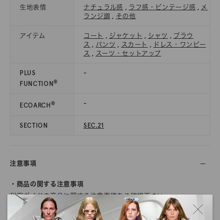
生地表情
ナチュラル感
,
ラフ感・ビンテージ感
,
メ
ランジ調
,
その他
アイテム
コート
,
ジャケット
,
シャツ
,
ブラウ
ス
,
パンツ
,
スカート
,
ドレス・ワンピー
ス
,
スーツ・セットアップ
PLUS
-
®
FUNCTION
-
®
ECOARCH
SECTION
SEC.21
注意事項
・商品の関する注意事項
利用ガイドの
商品に関する注意事項
をご確認下さい。
・商品のカラーについて