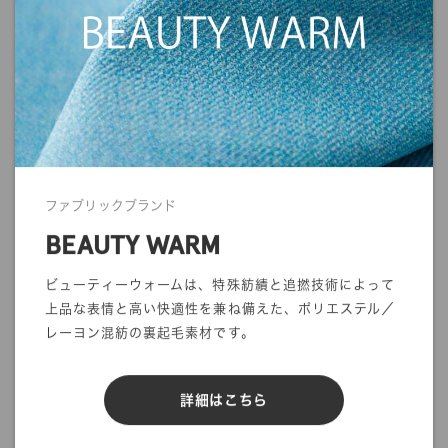
また、生地の質感や光沢感に関しましても、画面上で完全に再現
することができません。
ご注文の前にサンプル帳でのご確認をお勧めします。
・商品の発送について
発送に関する注意事項を利用ガイドに記載しております。
ご注文前に一度ご確認をお願いします。
>>
ご利用ガイド
ファブリックブランド
BEAUTY WARM
ビューティーウォームは、特殊紡績と追撚技術によって
上品な表情と高い快適性を兼ね備えた、ポリエステル／
mカットオーダー
在庫／品質情報照会
レーヨン混紡の裏起毛素材です。
反物オーダー
サンプル帳依頼
詳細はこちら
DIGITAL FABRIC