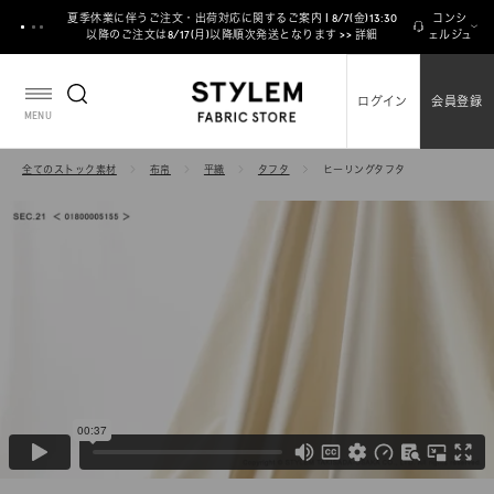
ス
夏季休業に伴うご注文・出荷対応に関するご案内 | 8/7(金)13:30
コンシ
キ
以降のご注文は8/17(月)以降順次発送となります >> 詳細
ェルジュ
ッ
プ
ログイン
会員登録
し
MENU
て
コ
全てのストック素材
布帛
平織
タフタ
ヒーリングタフタ
ン
テ
ン
ツ
に
移
動
す
る