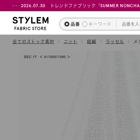
ス
2026.07.30 トレンドファブリック「SUMMER NONCH
キ
ッ
品番
キーワード
プ
し
全てのストック素材
ニット
経編
ラッセル
メ
て
コ
ン
テ
ン
ツ
に
移
動
す
る