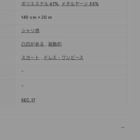
ポリエステル 67%
,
メタルヤーン 33%
140 cm × 20 m
シャリ感
凸凹がある
,
装飾的
スカート
,
ドレス・ワンピース
-
-
SEC.17