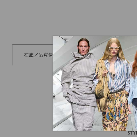
在庫／品質情報照会
mカットオーダー
ST