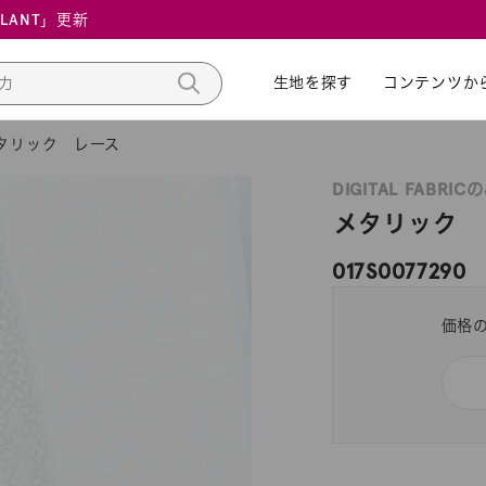
ALANT」更新
生地を探す
生地を探す
コンテンツか
コンテンツか
タリック レース
DIGITAL FABRIC
メタリック 
017S0077290
価格