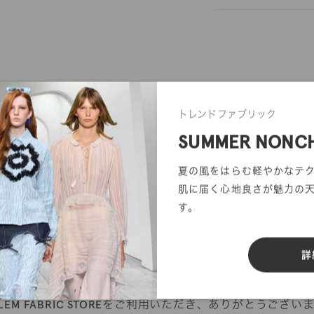
トレンドファブリック
反物オーダー
サンプル帳依頼
SUMMER NONC
夏の風をはらむ軽やかなテ
肌に届く心地良さが魅力の
す。
詳
販売終了のお知らせ
YLEM FABRIC STOREをご利用いただき、ありがとうござい