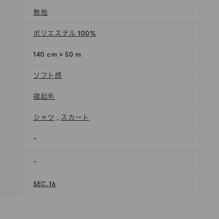
無地
ポリエステル 100%
140 cm × 50 m
ソフト感
微起毛
シャツ
,
スカート
-
-
SEC.16