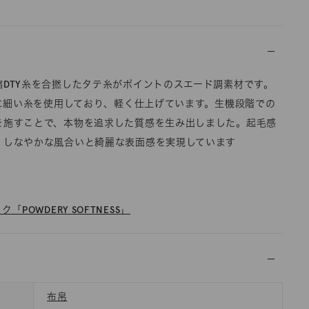
DTY糸を合撚したタテ糸がポイントのスエード調素材です。
糸に細い糸を使用しており、軽く仕上げています。生機段階での
を施すことで、本物を追求した質感を生み出しました。起毛感
、しなやかな風合いと綺麗な表面感を実現しています
「POWDERY SOFTNESS」
布帛