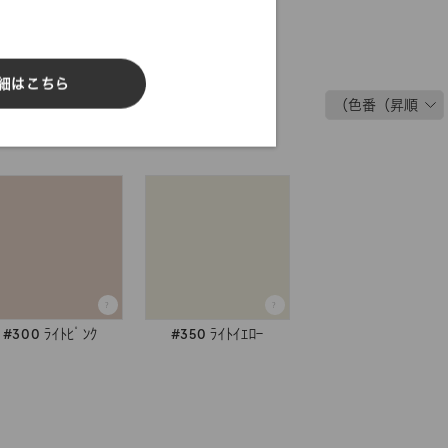
細はこちら
#300 ﾗｲﾄﾋﾟﾝｸ
#350 ﾗｲﾄｲｴﾛｰ