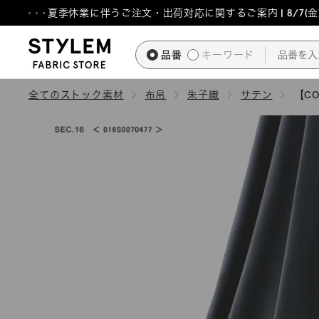
ス
夏季休業に伴うご注文・出荷対応に関するご案内 | 8/7(金)1
キ
ッ
品番
キーワード
プ
し
全てのストック素材
布帛
朱子織
サテン
【CO
て
コ
ン
テ
ン
ツ
に
移
動
す
る