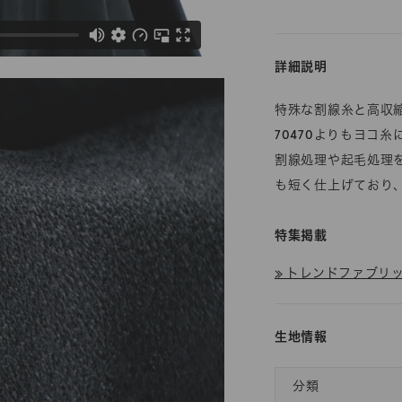
詳細説明
特殊な割線糸と高収縮
70470よりもヨコ
割線処理や起毛処理
も短く仕上げており
特集掲載
≫ トレンドファブリック
生地情報
分類