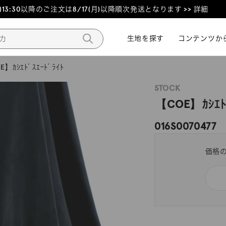
3:30以降のご注文は8/17(月)以降順次発送となります >> 詳細
生地を探す
生地を探す
コンテンツか
コンテンツか
E】ｶｼｴﾄﾞｽｴｰﾄﾞﾗｲﾄ
STOCK
【COE】ｶｼｴﾄﾞ
016S0070477
価格