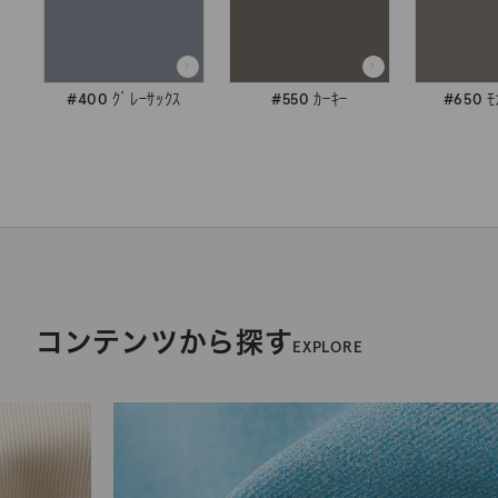
#400 ｸﾞﾚｰｻｯｸｽ
#550 ｶｰｷｰ
#650 ﾓ
コンテンツから探す
EXPLORE