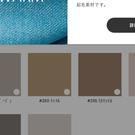
起毛素材です。
詳
検索
ﾍﾞｰｼﾞｭ
#250 ｷｬﾒﾙ
#255 ﾓｶｷｬﾒﾙ