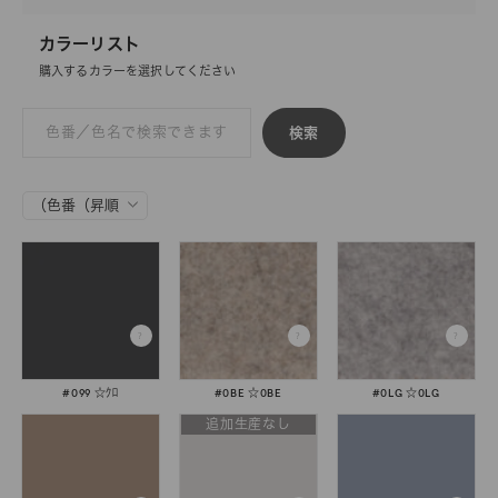
カラーリスト
購入するカラーを選択してください
検索
#099 ☆ｸﾛ
#0BE ☆0BE
#0LG ☆0LG
追加生産なし