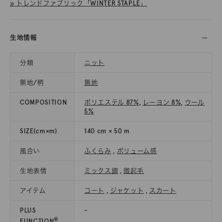
≫ トレンドファブリック「WINTER STAPLE」
生地情報
分類
ニット
無地/柄
無地
COMPOSITION
ポリエステル 87%
,
レーヨン 8%
,
ウール
5%
SIZE(cm×m)
140 cm × 50 m
風合い
ふくらみ
,
ボリューム感
生地表情
ミックス調
,
微起毛
アイテム
コート
,
ジャケット
,
スカート
PLUS
-
®
FUNCTION