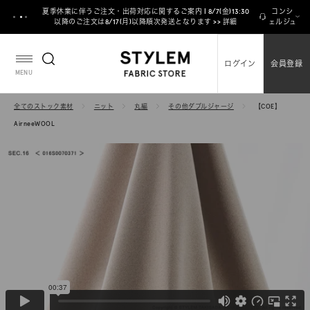
ス
夏季休業に伴うご注文・出荷対応に関するご案内 | 8/7(金)13:30
コンシ
キ
以降のご注文は8/17(月)以降順次発送となります >> 詳細
ェルジュ
ッ
プ
ログイン
会員登録
し
MENU
て
コ
全てのストック素材
ニット
丸編
その他ダブルジャージ
【COE】
ン
AirneeWOOL
テ
ン
ツ
に
移
動
す
る