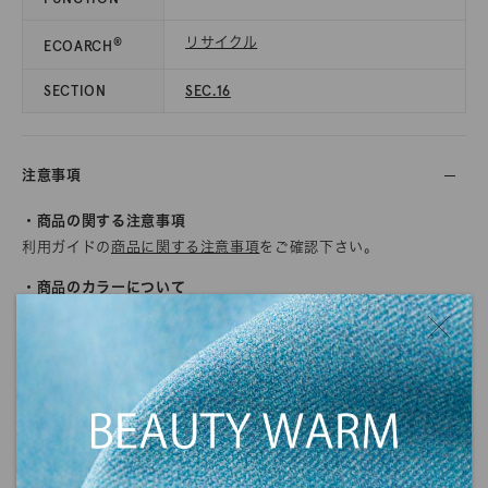
リサイクル
®
ECOARCH
SECTION
SEC.16
注意事項
・商品の関する注意事項
利用ガイドの
商品に関する注意事項
をご確認下さい。
・商品のカラーについて
商品写真につきましては、できる限り実物のカラーに近くなるよ
うに努めていますが、ご使用されているモニターや環境により、
実物と色の見え方が若干異なる場合がございます。
また、生地の質感や光沢感に関しましても、画面上で完全に再現
することができません。
ご注文の前にサンプル帳でのご確認をお勧めします。