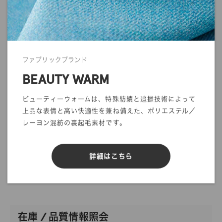
・商品の発送について
発送に関する注意事項を利用ガイドに記載しております。
ご注文前に一度ご確認をお願いします。
>>
ご利用ガイド
ファブリックブランド
BEAUTY WARM
ビューティーウォームは、特殊紡績と追撚技術によって
上品な表情と高い快適性を兼ね備えた、ポリエステル／
mカットオーダー
在庫／品質情報照会
レーヨン混紡の裏起毛素材です。
反物オーダー
サンプル帳依頼
詳細はこちら
DIGITAL FABRIC
在庫 / 品質情報照会