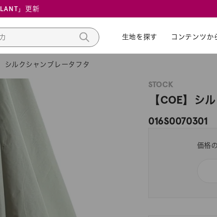
ALANT」更新
生地を探す
生地を探す
コンテンツか
コンテンツか
E】シルクシャンブレータフタ
STOCK
【COE】シ
016S0070301
価格