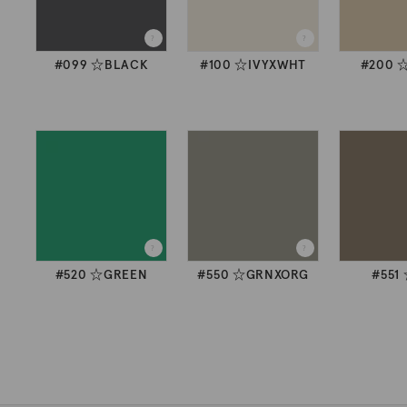
#099 ☆BLACK
#100 ☆IVYXWHT
#200 
#520 ☆GREEN
#550 ☆GRNXORG
#551