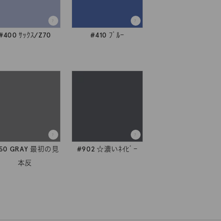
#400 ｻｯｸｽ/Z70
#410 ﾌﾞﾙｰ
750 GRAY 最初の見
#902 ☆濃いﾈｲﾋﾞｰ
本反