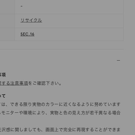
-
リサイクル
SEC.16
事項
関する注意事項
をご確認下さい。
いて
ては、できる限り実物のカラーに近くなるように努めています
るモニターや環境により、実物と色の見え方が若干異なる場合
光沢感に関しましても、画面上で完全に再現することができま