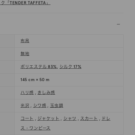
「TENDER TAFFETA」
布帛
無地
ポリエステル 83%
,
シルク 17%
145 cm × 50 m
ハリ感
,
きしみ感
光沢
,
シワ感
,
玉虫調
コート
,
ジャケット
,
シャツ
,
スカート
,
ドレ
ス・ワンピース