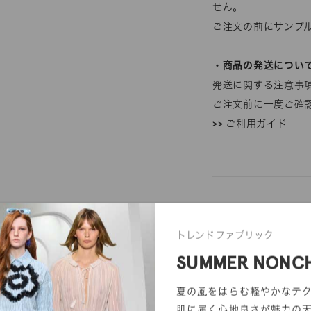
せん。
ご注文の前にサンプ
・商品の発送につい
発送に関する注意事
ご注文前に一度ご確
>>
ご利用ガイド
トレンドファブリック
SUMMER NONC
夏の風をはらむ軽やかなテ
反物オーダー
サンプル帳依頼
肌に届く心地良さが魅力の