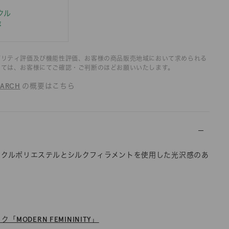
クル
E
ビリティ評価及び機能性評価、お客様の商品販売地域において求められる
いては、お客様にてご確認・ご判断のほどお願いいたします。
OARCH
の概要はこちら
イクルポリエステルとシルクフィラメントを使用した光沢感のあ
MODERN FEMININITY」