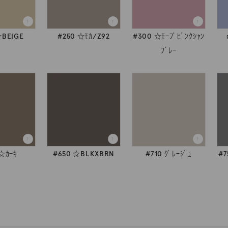
☆BEIGE
#250 ☆ﾓｶ/Z92
#300 ☆ﾓｰﾌﾞﾋﾟﾝｸｼｬﾝ
ﾌﾞﾚｰ
 ☆ｶｰｷ
#650 ☆BLKXBRN
#710 ｸﾞﾚｰｼﾞｭ
#