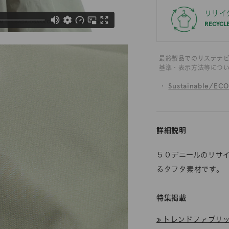
リサイ
RECYCL
最終製品でのサステナ
基準・表示方法等につ
・
Sustainable/EC
詳細説明
５０デニールのリサ
るタフタ素材です。
特集掲載
≫ トレンドファブリック「