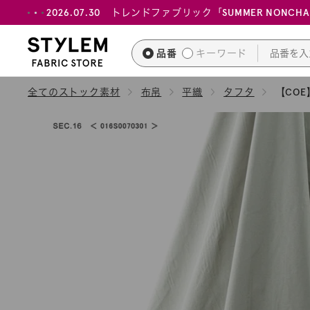
ス
2026.07.30 トレンドファブリック「SUMMER NONCH
キ
ッ
品番
キーワード
プ
し
全てのストック素材
布帛
平織
タフタ
【CO
て
コ
ン
テ
ン
ツ
に
移
動
す
る