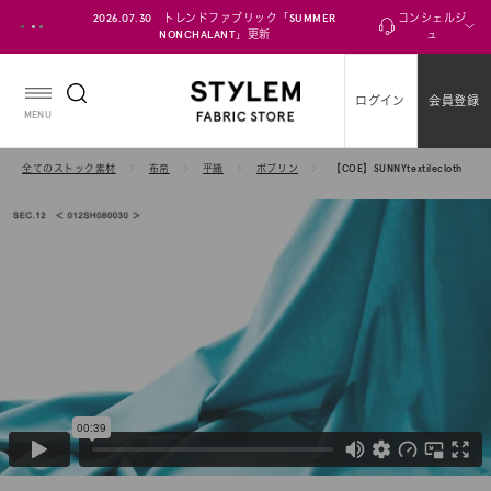
ス
2026.07.30 トレンドファブリック「SUMMER
コンシェルジ
キ
NONCHALANT」更新
ュ
ッ
プ
ログイン
会員登録
し
MENU
て
コ
全てのストック素材
布帛
平織
ポプリン
【COE】SUNNYtextilecloth
ン
テ
ン
ツ
に
移
動
す
る