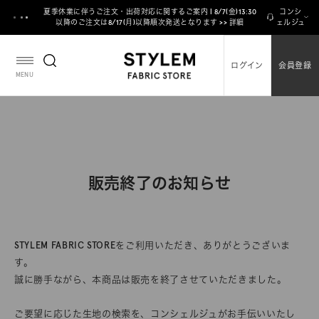
ス
夏季休業に伴うご注文・出荷対応に関するご案内 | 8/7(金)13:30
コンシ
キ
以降のご注文は8/17(月)以降順次発送となります >> 詳細
ェルジュ
ッ
プ
ログイン
会員登録
し
MENU
て
コ
ン
テ
ン
ツ
販売終了のお知らせ
に
移
動
す
STYLEM FABRIC STOREをご利用いただき、ありがとうございま
る
す。
誠に勝手ながら、本商品は販売を終了させていただきました。
ご要望に応じた生地の検索を、コンシェルジュがお手伝いいたし