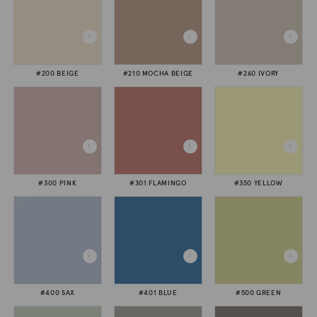
#200 BEIGE
#210 MOCHA BEIGE
#260 IVORY
#300 PINK
#301 FLAMINGO
#350 YELLOW
#400 SAX
#401 BLUE
#500 GREEN