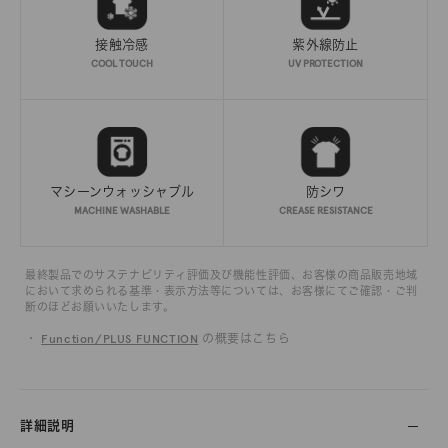
接触冷感
紫外線防止
COOL TOUCH
UV PROTECTION
マシーンウォッシャブル
防シワ
MACHINE WASHABLE
CREASE RESISTANCE
最終製品でのサステナビリティ評価及び機能性評価、お客様の商品販売地域
において求められる基準・表示方法等については、お客様にてご確認・ご判
断のほどお願いいたします。
・
Function/PLUS FUNCTION
の概要はこちら
詳細説明