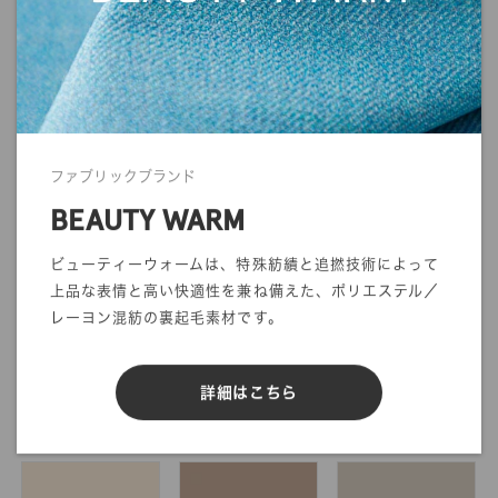
在庫 / 品質情報照会
カラーリスト
購入するカラーを選択してください
ファブリックブランド
検索
BEAUTY WARM
ビューティーウォームは、特殊紡績と追撚技術によって
上品な表情と高い快適性を兼ね備えた、ポリエステル／
レーヨン混紡の裏起毛素材です。
詳細はこちら
#099 BLACK
#100 WHITE
#110 OFF BEIGE