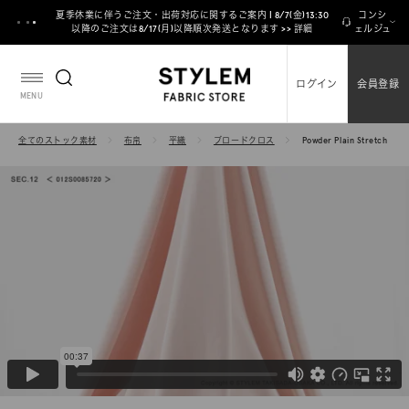
ス
夏季休業に伴うご注文・出荷対応に関するご案内 | 8/7(金)13:30
コンシ
キ
以降のご注文は8/17(月)以降順次発送となります >> 詳細
ェルジュ
ッ
プ
ログイン
会員登録
し
MENU
て
コ
全てのストック素材
布帛
平織
ブロードクロス
Powder Plain Stretch
ン
テ
ン
ツ
に
移
動
す
る