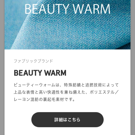
することができません。
ご注文の前にサンプル帳でのご確認をお勧めします。
・商品の発送について
発送に関する注意事項を利用ガイドに記載しております。
ご注文前に一度ご確認をお願いします。
>>
ご利用ガイド
ファブリックブランド
BEAUTY WARM
ビューティーウォームは、特殊紡績と追撚技術によって
上品な表情と高い快適性を兼ね備えた、ポリエステル／
mカットオーダー
在庫／品質情報照会
レーヨン混紡の裏起毛素材です。
反物オーダー
サンプル帳依頼
詳細はこちら
DIGITAL FABRIC