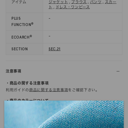
アイテム
ジャケット
,
ブラウス
,
パンツ
,
スカー
ト
,
ドレス・ワンピース
PLUS
-
®
FUNCTION
-
®
ECOARCH
SECTION
SEC.21
注意事項
・商品の関する注意事項
利用ガイドの
商品に関する注意事項
をご確認下さい。
・商品のカラーについて
商品写真につきましては、できる限り実物のカラーに近くなるよ
うに努めていますが、ご使用されているモニターや環境により、
実物と色の見え方が若干異なる場合がございます。
また、生地の質感や光沢感に関しましても、画面上で完全に再現