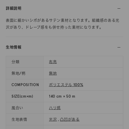
詳細説明
表面に細かいシボがあるサテン素材となります。組織感のある光
沢があり、ドレープ感をも併せ持った素材になります。
生地情報
分類
布帛
無地/柄
無地
COMPOSITION
ポリエステル 100%
SIZE(cm×m)
140 cm × 50 m
風合い
ハリ感
生地表情
光沢
,
凸凹がある