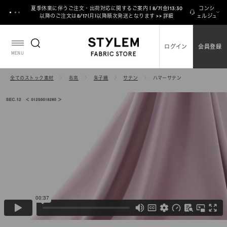
ス
夏季休業に伴うご注文・出荷対応に関するご案内 | 8/7(金)13:30
コンシ
キ
以降のご注文は8/17(月)以降順次発送となります >> 詳細
ェルジュ
ッ
プ
ログイン
会員登録
し
MENU
て
コ
全てのストック素材
布帛
朱子織
サテン
ハマーサテン
ン
テ
ン
ツ
に
移
動
す
る