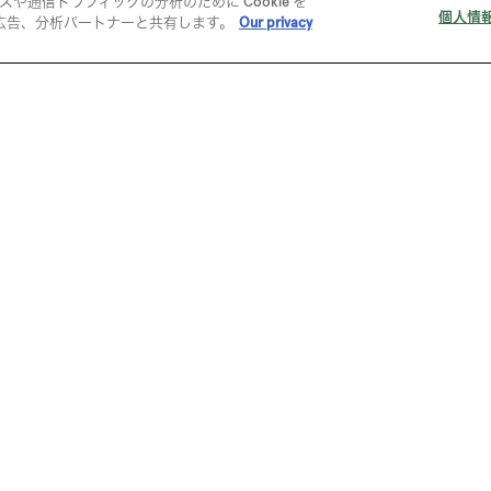
通信トラフィックの分析のために Cookie を
個人情
広告、分析パートナーと共有します。
Our privacy
タイル
スタイレムの衣料用生地機能性評
デジタルサービス
サポート
3Dサービス
ご利用ガイド
DIGITAL FABRIC®
FAQ
ー
会員登録
ご注文・ご購
お支払い
配送
返品・交換