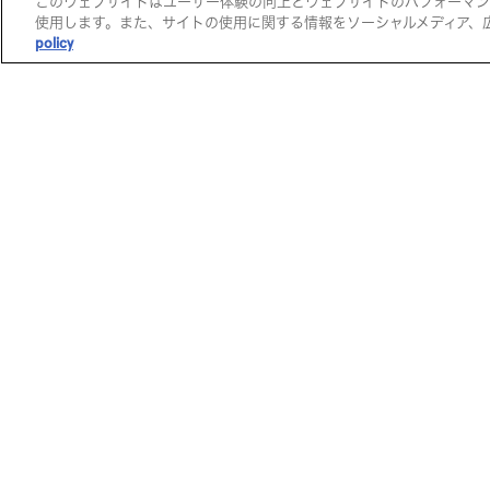
このウェブサイトはユーザー体験の向上とウェブサイトのパフォーマンスや
使用します。また、サイトの使用に関する情報をソーシャルメディア、
環境や社会に配慮したテキス
policy
生地を探す
コンテンツから探す
ストック
全て
全てのストック素材
シーズンコンセプト
サステナブル素材 / ECOARCH®
スペシャルフィーチャ
機能性素材 / PLUS FUNCTION®
トレンドファブリック
アウトレット
ファブリックブランド
全てのアウトレット素材
急上昇ランキング
EDIZIONE LIMITATA
おすすめ