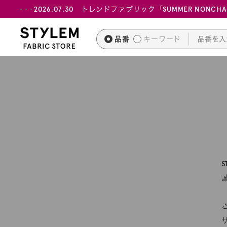
ス
2026.07.30 トレンドファブリック「SUMMER NONCH
キ
ッ
品番
キーワード
プ
し
て
コ
ン
テ
ン
ツ
に
移
動
す
る