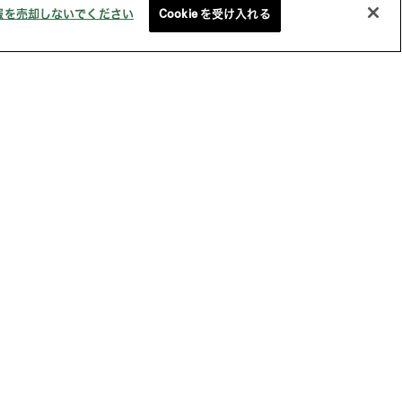
報を売却しないでください
Cookie を受け入れる
価基準を満たした機能素材
About STYLEM
会社概要
ショールーム
インフォメーション
入方法
お問い合わせ
規約
サービス利用規約
プライバシーポリシー
特定商取引法に基づく表記
他社所有商標に関する表示