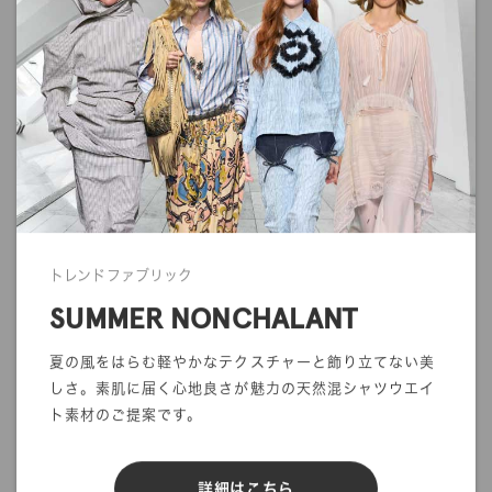
実物と色の見え方が若干異なる場合がございます。
また、生地の質感や光沢感に関しましても、画面上で完全に再現
することができません。
ご注文の前にサンプル帳でのご確認をお勧めします。
・商品の発送について
発送に関する注意事項を利用ガイドに記載しております。
ご注文前に一度ご確認をお願いします。
>>
ご利用ガイド
トレンドファブリック
SUMMER NONCHALANT
夏の風をはらむ軽やかなテクスチャーと飾り立てない美
mカットオーダー
しさ。素肌に届く心地良さが魅力の天然混シャツウエイ
在庫／品質情報照会
ト素材のご提案です。
反物オーダー
サンプル帳依頼
詳細はこちら