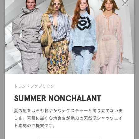
商品写真につきましては、できる限り実物のカラーに近くなるよ
うに努めていますが、ご使用されているモニターや環境により、
実物と色の見え方が若干異なる場合がございます。
また、生地の質感や光沢感に関しましても、画面上で完全に再現
することができません。
ご注文の前にサンプル帳でのご確認をお勧めします。
・商品の発送について
発送に関する注意事項を利用ガイドに記載しております。
ご注文前に一度ご確認をお願いします。
>>
ご利用ガイド
トレンドファブリック
SUMMER NONCHALANT
夏の風をはらむ軽やかなテクスチャーと飾り立てない美
しさ。素肌に届く心地良さが魅力の天然混シャツウエイ
ト素材のご提案です。
mカットオーダー
在庫／品質情報照会