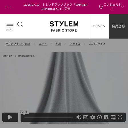
ス
2026.07.30 トレンドファブリック「SUMMER
コンシェルジ
キ
NONCHALANT」更新
ュ
ッ
プ
ログイン
会員登録
し
MENU
て
コ
全てのストック素材
ニット
丸編
フライス
30/1フライス
ン
テ
ン
ツ
に
移
動
す
る