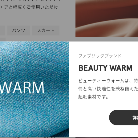
ウエアと幅広くご使用いただけ
ー
パンツ
スカート
ト
ファブリックブランド
BEAUTY WARM
ラフィブリルサテン
6
00
ビューティーウォームは、
情と高い快適性を兼ね備え
起毛素材です。
プラの強撚糸を使用し、フィブ
施したサテン素材です。ヴィン
ある表情とパウダリーな風合い
詳
。