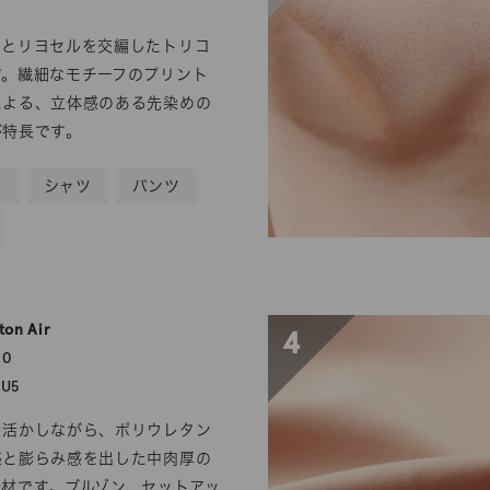
ルとリヨセルを交編したトリコ
す。繊細なモチーフのプリント
による、立体感のある先染めの
が特長です。
ト
シャツ
パンツ
on Air
4
00
PU5
を活かしながら、ポリウレタン
感と膨らみ感を出した中肉厚の
素材です。ブルゾン、セットアッ