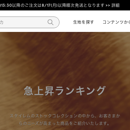
3:30以降のご注文は8/17(月)以降順次発送となります >> 詳細
生地を探す
生地を探す
コンテンツか
コンテンツか
急上昇ランキング
スタイレムのストックコレクションの中から、お客さまか
らのニーズが高まった商品をご紹介いたします。