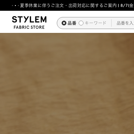
ス
夏季休業に伴うご注文・出荷対応に関するご案内 | 8/7(金)1
キ
ッ
品番
キーワード
プ
し
て
コ
ン
テ
ン
ツ
に
移
動
す
る