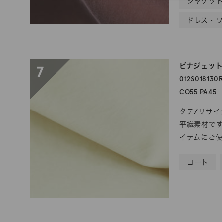
ジャケッ
ドレス・
ビナジェットタ
7
012S018130
CO55 PA45
タテ/リサイ
平織素材で
イテムにご
コート