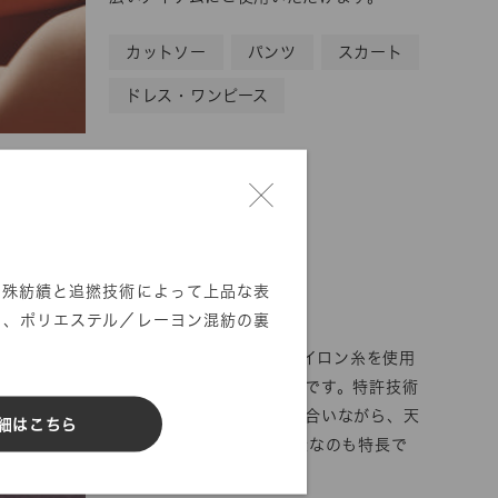
カットソー
パンツ
スカート
ドレス・ワンピース
アマレッタ KC7500
08300023010
特殊紡績と追撚技術によって上品な表
PA100
た、ポリエステル／レーヨン混紡の裏
0.004デニールの超極細ナイロン糸を使用
した、珍しい人工皮革素材です。特許技術
により天然皮革のような風合いながら、天
細はこちら
然皮革に比べ30％ほど軽量なのも特長で
す。