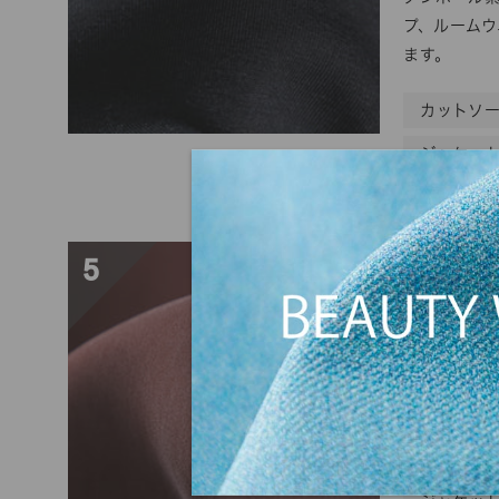
プ、ルーム
ます。
カットソ
ジャケッ
強撚キュプ
5
026000523
CU100
タテにキュ
リル加工を
テージ感の
が特長です