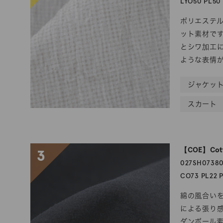
LYO50 PL50
ポリエステ
ット素材で
とシワ加工
ような表情
ジャケッ
スカート
【COE】Cott
3
027SH0738
CO73 PL22 
綿の風合い
による張り
ダンボール