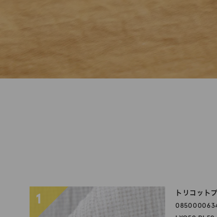
トリコット
1
085000063