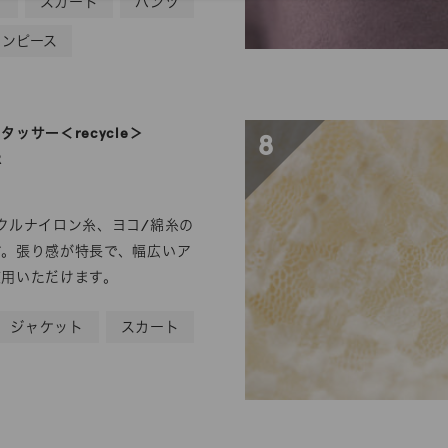
ト
スカート
パンツ
ワンピース
ッサー＜recycle＞
8
R
クルナイロン糸、ヨコ/綿糸の
す。張り感が特長で、幅広いア
使用いただけます。
ジャケット
スカート